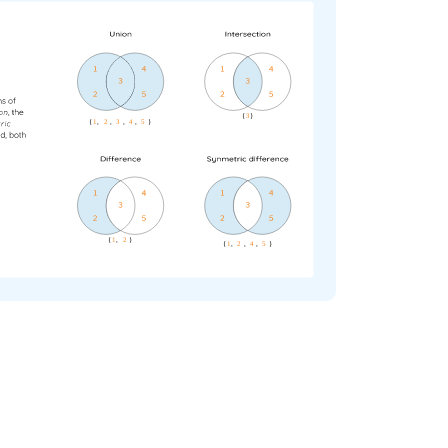
{
3
}
{
1
,
2
,
3
,
4
,
5
}
{
1
,
2
}
{
1
,
2
,
4
,
5
}