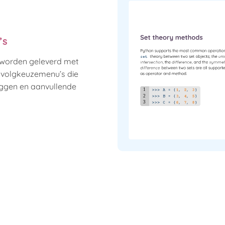
’s
 worden geleverd met
rvolgkeuzemenu’s die
leggen en aanvullende
1
2
3