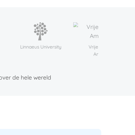
innaeus University
Vrije Universiteit
De
Amsterdam
over de hele wereld